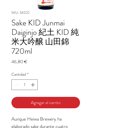
SKU: SK022
Sake KID Junmai
Daiginjo 紀土 KID 純
米大吟醸 山田錦
720ml
Precio
46,80 €
Cantidad
*
Agregar al carrito
Aunque Heiwa Brewery ha
elaborado sake durante cuatro