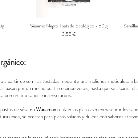
50g
Sésamo Negro Tostado Ecológico - 50 g
Vista rápida
Semilla
Precio
3,55 €
rgánico:
 a partir de semillas tostadas mediante una molienda meticulosa a b
as pasan por un molino cuatro o cinco veces, hasta que se alcanza el
sa con un rico sabor e intenso aroma.
s pastas de sésamo
Wadaman
realzan los platos sin enmascarar los sa
ura única, se prestan para platos salados y dulces con sabores atrev
uralmente de la masa, al abrir los frascos mezclar bien con una cucha