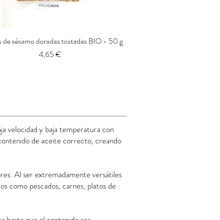
s de sésamo doradas tostadas BIO - 50 g
Vista rápida
Precio
4,65 €
aja velocidad y baja temperatura con
 contenido de aceite correcto, creando
bores. Al ser extremadamente versátiles
idos como pescados, carnes, platos de
ra hasta que el contenido sea