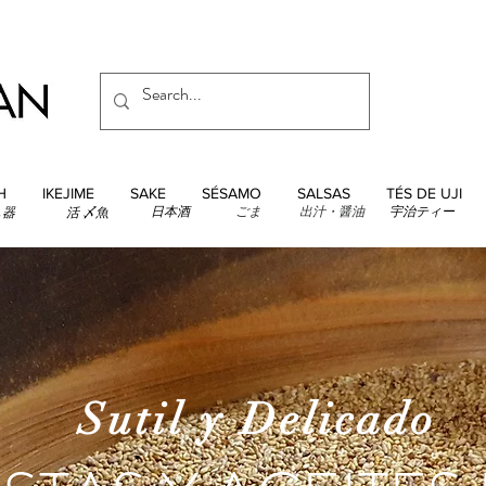
H
IKEJIME
SAKE
SÉSAMO
SALSAS
TÉS DE UJI
日本酒
ごま
出汁・醤油
宇治ティー
し器
活 〆魚
Sutil y Delicado