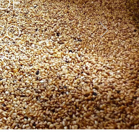
 DE
CO
30 años