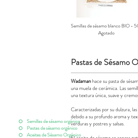
Semillas de sésamo blanco BIO - 
Vista rápida
Agotado
Pastas de Sésamo O
Wadaman
hace su pasta de sésamo
una muela de cerámica. Las semill
una textura única, suave y cremo
Caracterizadas por su dulzura, la
debido a su profundo aroma y text
Semillas de sásamo orgánico
verduras y postres y salsas.
Pastas de sésamo orgánico
Aceites de Sésamo Orgánico
El aceite de sésamo se separa nat