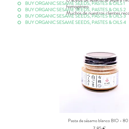
BUY ORGANIC SESAME SEEDS, PASTES & OILS 1
homogéneo.
BUY ORGANIC SESAME SEEDS, PASTES & OILS 2
Muchos de nuestros clientes rec
BUY ORGANIC SESAME SEEDS, PASTES & OILS 3
BUY ORGANIC SESAME SEEDS, PASTES & OILS 4
Pasta de sésamo blanco BIO - 80
Vista rápida
Precio
7,85 €