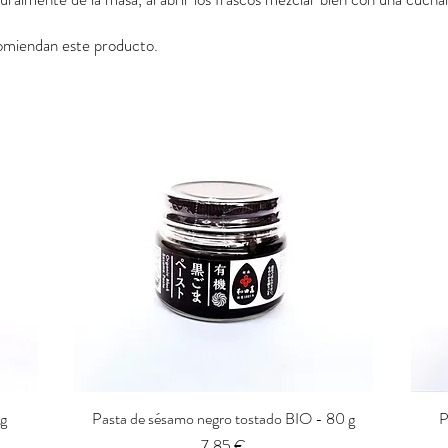
omiendan este producto.
 g
Pasta de sésamo negro tostado BIO - 80 g
Vista rápida
P
Precio
7,85 €