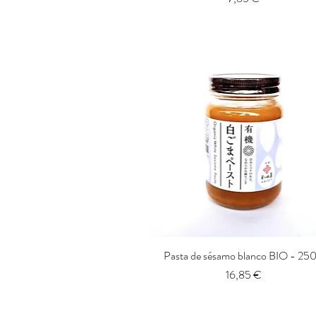
Pasta de sésamo blanco BIO - 250
Vista rápida
Precio
16,85 €