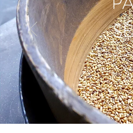
PA
S
produci