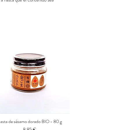
asta de sésamo dorado BIO - 80 g
Vista rápida
Precio
8,85 €