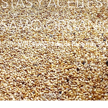
STAS Y ACEITES
ÉSAMO ORGÁNI
do por
WADAMAN desde hace más de 1
Comprar