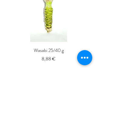
hoy.
Wasabi 25/40 g
Fresh Whole Shima-aji Ike
Precio
8,88 €
ISSé.co.JP
ISSE 株式会社
〒150-6018
東京都渋谷区恵比寿4-20-3
恵比寿ガーデンプレイスタワー18階