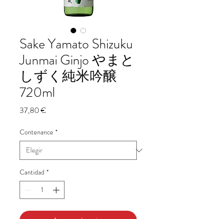
Sake Yamato Shizuku
Junmai Ginjo やまと
しずく純米吟醸
720ml
Precio
37,80 €
Contenance
*
Cantidad
*