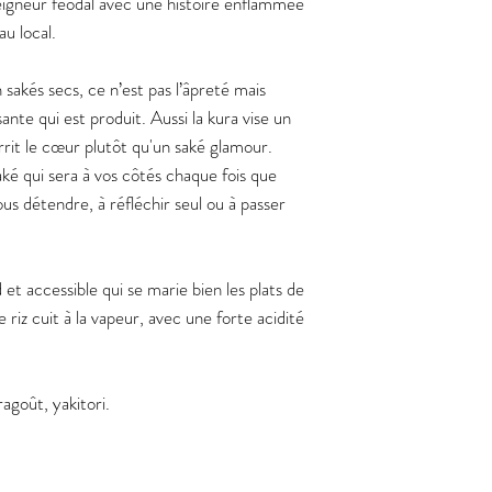
seigneur féodal avec une histoire enflammée
au local.
 sakés secs, ce n’est pas l’âpreté mais
nte qui est produit. Aussi la kura vise un
rrit le cœur plutôt qu'un saké glamour.
ké qui sera à vos côtés chaque fois que
s détendre, à réfléchir seul ou à passer
et accessible qui se marie bien les plats de
 riz cuit à la vapeur, avec une forte acidité
ragoût, yakitori.