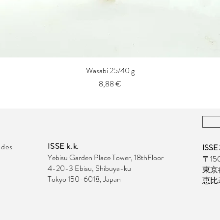
Wasabi 25/40 g
Aperçu rapide
Prix
8,88 €
ISSE k.k.
des
ISS
Yebisu Garden Place Tower, 18thFloor
〒150
4-20-3 Ebisu, Shibuya-ku
東京
Tokyo 150-6018, Japan
恵比