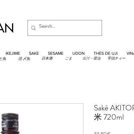
IKEJIME
SAKE
SESAME
UDON
THÉS DE UJI
VIN
日本酒
ごま
出汁・醤油
宇治ティー
と魚
活 〆魚
Saké AKIT
米 720ml
Prix
33,80 €