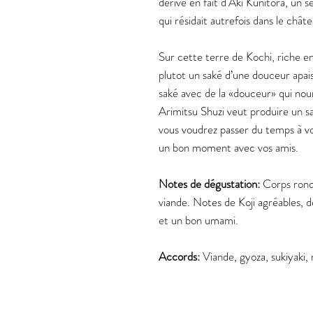
dérive en fait d'Aki Kunitora, un 
qui résidait autrefois dans le châte
Sur cette terre de Kochi, riche en
plutot un saké d’une douceur apaisa
saké avec de la «douceur» qui nou
Arimitsu Shuzi veut produire un sa
vous voudrez passer du temps à vou
un bon moment avec vos amis.
Notes de dégustation:
Corps rond 
viande. Notes de Koji agréables, de
et un bon umami.
Accords:
Viande, gyoza, sukiyaki, 