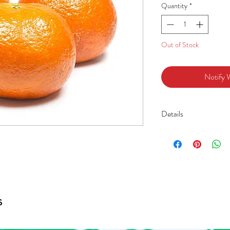
Quantity
*
Out of Stock
Notify 
Details
s