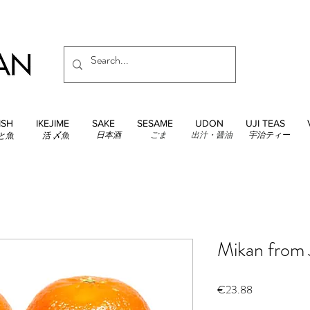
ISH
IKEJIME
SAKE
SESAME
UDON
UJI TEAS
日本酒
ごま
出汁・醤油
宇治ティー
と魚
活 〆魚
Mikan from 
Price
€23.88