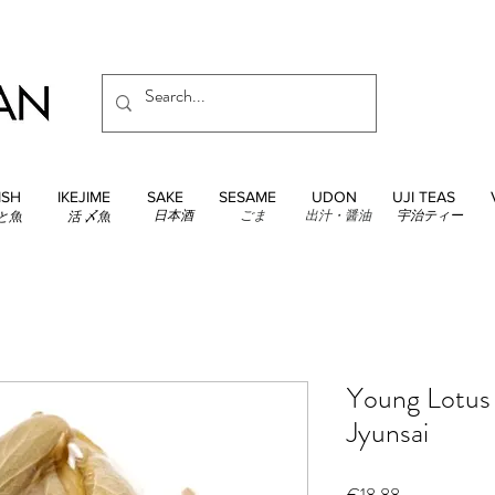
ISH
IKEJIME
SAKE
SESAME
UDON
UJI TEAS
日本酒
ごま
出汁・醤油
宇治ティー
と魚
活 〆魚
Young Lotus 
Jyunsai
Price
€18.88