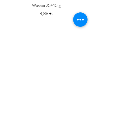
Wasabi 25/40 g
Fresh Whole Shima-aji Ike
Prix
8,88 €
ISSé.co.JP
ISSE 株式会社
〒150-6018
東京都渋谷区恵比寿4-20-3
恵比寿ガーデンプレイスタワー18階
ISSE k.k.
Yebisu Garden Place Tower,
18thFloor
4-20-3 Ebisu, Shibuya-ku
Tokyo
150-6018
, Japan