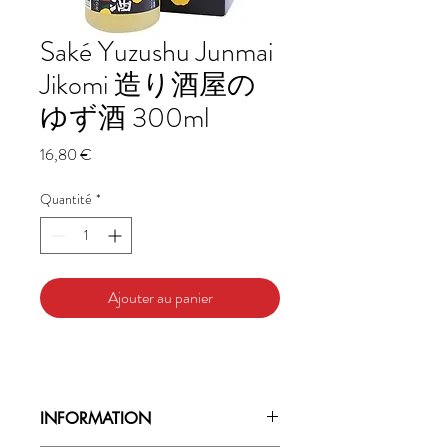
Saké Yuzushu Junmai
Jikomi 造り酒屋の
ゆず酒 300ml
Prix
16,80 €
Quantité
*
Ajouter au panier
INFORMATION