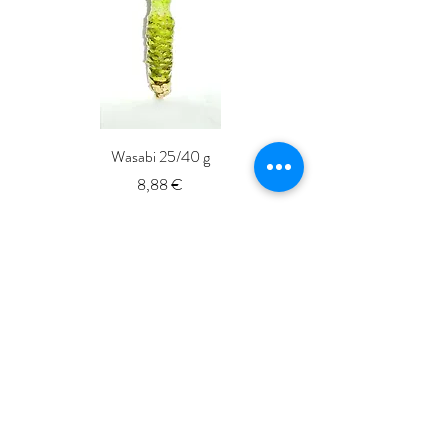
Wasabi 25/40 g
Fresh Whole Shima-aji Ike
Prix
8,88 €
ISSé.co.JP
ISSE 株式会社
〒150-6018
東京都渋谷区恵比寿4-20-3
恵比寿ガーデンプレイスタワー18階