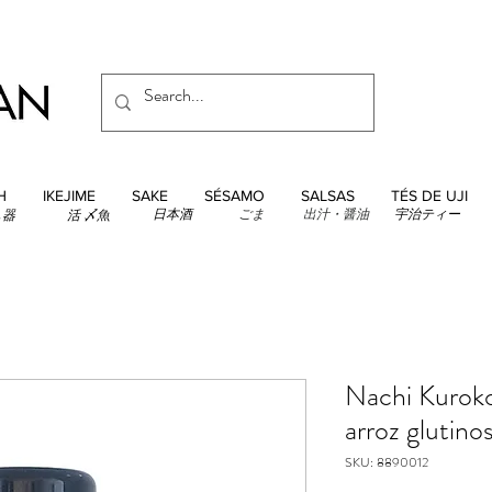
H
IKEJIME
SAKE
SÉSAMO
SALSAS
TÉS DE UJI
日本酒
ごま
出汁・醤油
宇治ティー
し器
活 〆魚
Nachi Kurok
arroz glutin
SKU: 8890012