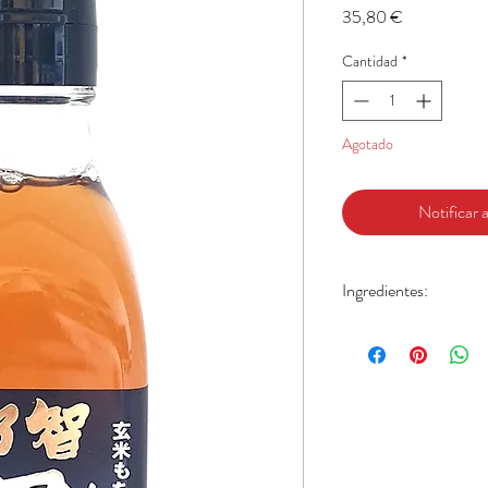
Precio
35,80 €
Cantidad
*
Agotado
Notificar a
Ingredientes:
Arroz glutinoso sin pulir.