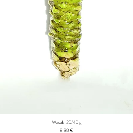
Wasabi 25/40 g
Vista rápida
Precio
8,88 €