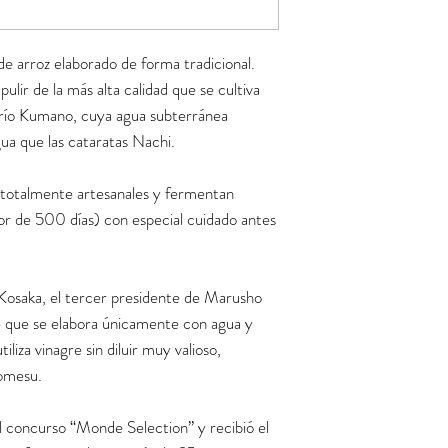
e arroz elaborado de forma tradicional.
pulir de la más alta calidad que se cultiva
l río Kumano, cuya agua subterránea
ua que las cataratas Nachi.
totalmente artesanales y fermentan
or de 500 días) con especial cuidado antes
 Kosaka, el tercer presidente de Marusho
 que se elabora únicamente con agua y
iliza vinagre sin diluir muy valioso,
omesu.
 concurso “Monde Selection” y recibió el