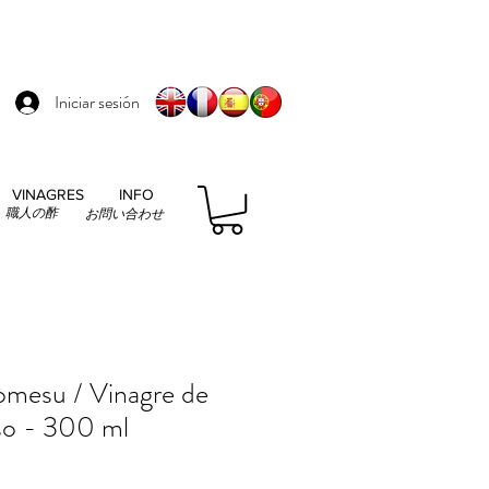
Iniciar sesión
VINAGRES
INFO
職人の酢
お問い合わせ
omesu / Vinagre de
oso - 300 ml