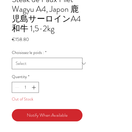
Wagyu A4, Japon 鹿
児島サーロインA4
和牛 1,5-2kg
Price
€158.80
Choisissez le poids :
*
Quantity
*
Out of Stock
Notify When Available