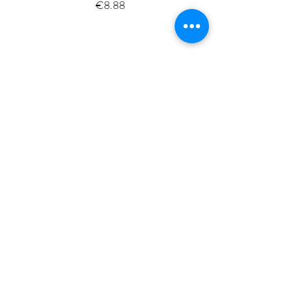
Price
€8.88
ISSé.co.JP
ISSE 株式会社
〒150-6018
東京都渋谷区恵比寿4-20-3
恵比寿ガーデンプレイスタワー18階
ISSE k.k.
Yebisu Garden Place Tower,
18thFloor
4-20-3 Ebisu, Shibuya-ku
Tokyo
150-6018
, Japan
​My Account & Orders