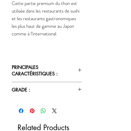
Cette partie premium du thon est
utilisée dans les restaurants de sushi
et les restaurants gastronomiques
les plus haut de gamme au Japon
comme à l’international.
PRINCIPALES
CARACTÉRISTIQUES :
• Douceur des graisses,
GRADE :
• Umami savoureux,
• Texture tendre et extrêmement
Thon rouge de qualité Sashimi (norme
fondante.
japonaise).
Related Products