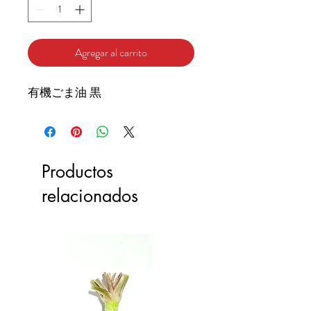
Agregar al carrito
有機ごま油 黒
Productos
relacionados