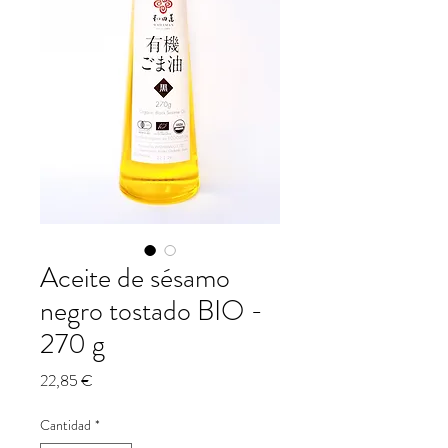
Aceite de sésamo
negro tostado BIO -
270 g
Precio
22,85 €
Cantidad
*