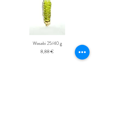
Wasabi 25/40 g
Fresh Whole Shima-aji Ike
Precio
8,88 €
ISSé.co.JP
ISSE 株式会社
〒150-6018
東京都渋谷区恵比寿4-20-3
恵比寿ガーデンプレイスタワー18階