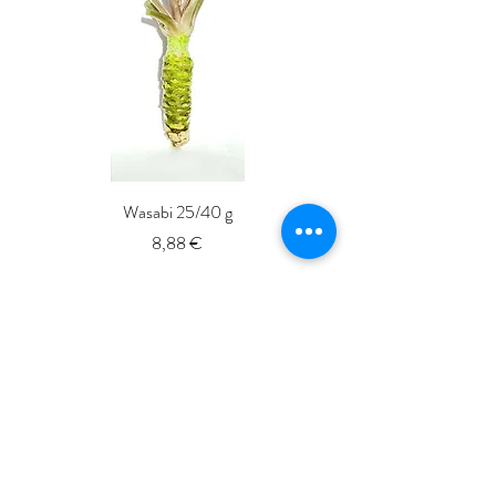
Wasabi 25/40 g
Fresh Whole Shima-aji Ike
Precio
8,88 €
ISSé.co.JP
ISSE 株式会社
〒150-6018