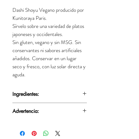
Dashi Shoyu Vegano producido por
Kunitoraya Paris.
Sírvelo sobre una variedad de platos
japoneses y occidentales.
Sin gluten, vegano y sin MSG. Sin
conservantes ni sabores artificiales
añadidos. Conservar en un lugar
seco y fresco, con luz solar directa y
aguda.
Ingredientes:
Agua, azúcar, proteína de soja hidrolizada,
Advertencia:
salsa de soja (agua, soja, sal, maíz) 15%, jugo
concentrado de albaricoque japonés (ume),
Agitar bien antes de usar, ya que los
sal, alcohol, caldo de algas secas (kombu)
ingredientes umami pueden hundirse.
0,8%, extracto de levadura, shiitake seco ,
Mantener refrigerado después de abrir.
caldo de champiñones 0,1%.