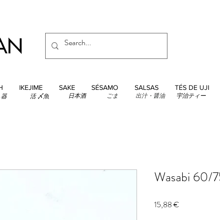
H
IKEJIME
SAKE
SÉSAMO
SALSAS
TÉS DE UJI
日本酒
ごま
出汁・醤油
宇治ティー
し器
活 〆魚
Wasabi 60/7
Precio
15,88 €