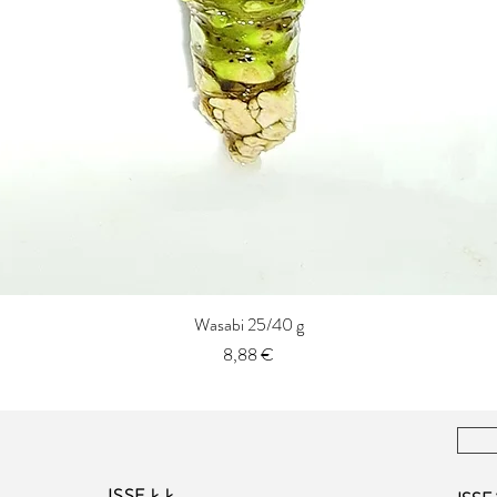
Wasabi 25/40 g
Vista rápida
Precio
8,88 €
ISSE k.k.