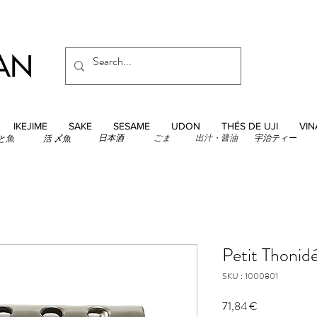
IKEJIME
SAKE
SESAME
UDON
THÉS DE UJI
VIN
日本酒
ごま
出汁・醤油
宇治ティー
と魚
活 〆魚
Petit Thonid
SKU : 1000801
Prix
71,84 €