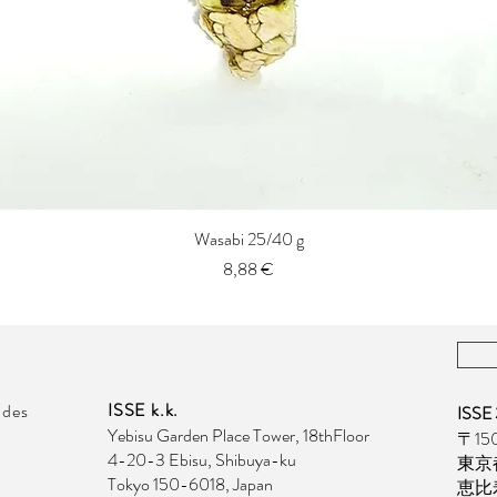
Wasabi 25/40 g
Aperçu rapide
Prix
8,88 €
ISSE k.k.
des
ISS
Yebisu Garden Place Tower, 18thFloor
〒150
4-20-3 Ebisu, Shibuya-ku
東京
Tokyo 150-6018, Japan
恵比