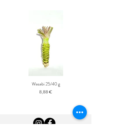
Wasabi 25/40 g
Fresh Whole Shima-aji Ike
Prix
8,88 €