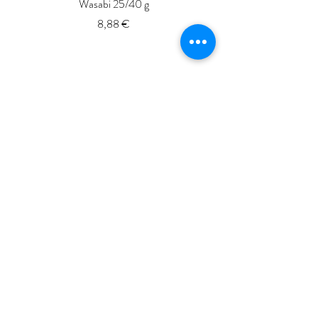
Wasabi 25/40 g
Fresh Whole Shima-aji Ike
Prix
8,88 €
ISSé.co.JP
ISSE 株式会社
〒150-6018
東京都渋谷区恵比寿4-20-3
恵比寿ガーデンプレイスタワー18階
ISSE k.k.
Yebisu Garden Place Tower,
18thFloor
4-20-3 Ebisu, Shibuya-ku
Tokyo
150-6018
, Japan