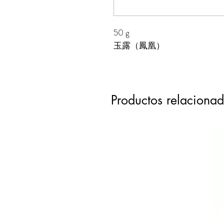
50 g
⽟露（鳳凰）
Productos relaciona