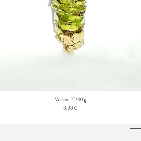
Wasabi 25/40 g
Vista rápida
Precio
8,88 €