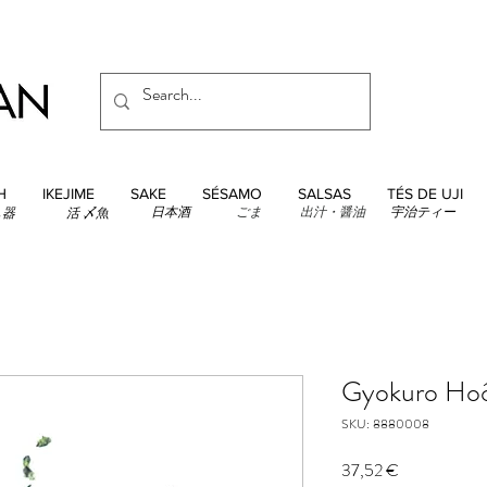
H
IKEJIME
SAKE
SÉSAMO
SALSAS
TÉS DE UJI
日本酒
ごま
出汁・醤油
宇治ティー
し器
活 〆魚
Gyokuro Ho
SKU: 8880008
Precio
37,52 €