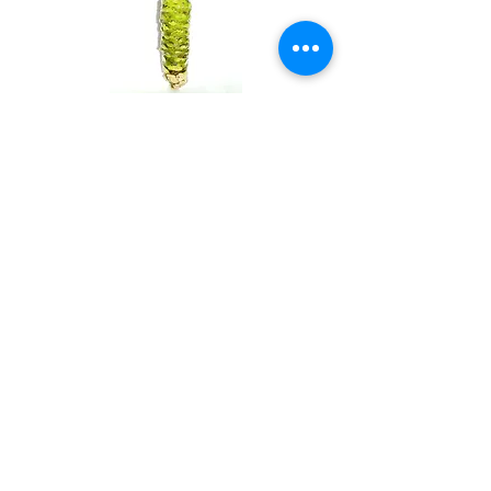
Wasabi 25/40 g
Fresh Whole Shima-aji Ike
Precio
8,88 €
ISSé.co.JP
ISSE 株式会社
〒150-6018
東京都渋谷区恵比寿4-20-3
恵比寿ガーデンプレイスタワー18階