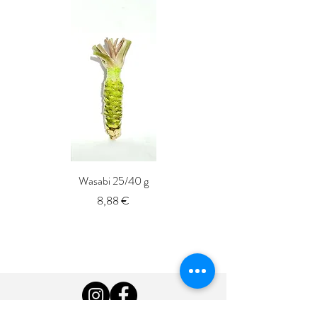
Wasabi 25/40 g
Fresh Whole Shima-aji Ike
Precio
8,88 €