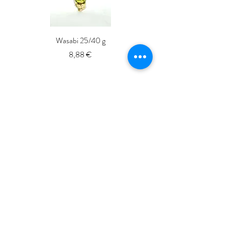
Wasabi 25/40 g
Fresh Whole Shima-aji Ike
Prix
8,88 €
ISSé.co.JP
ISSE 株式会社
〒150-6018
東京都渋谷区恵比寿4-20-3
恵比寿ガーデンプレイスタワー18階
ISSE k.k.
Yebisu Garden Place Tower,
18thFloor