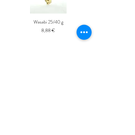
Wasabi 25/40 g
Fresh Whole Shima-aji Ike
Prix
8,88 €
ISSé.co.JP
ISSE 株式会社
〒150-6018
東京都渋谷区恵比寿4-20-3
恵比寿ガーデンプレイスタワー18階
ISSE k.k.
Yebisu Garden Place Tower,
18thFloor